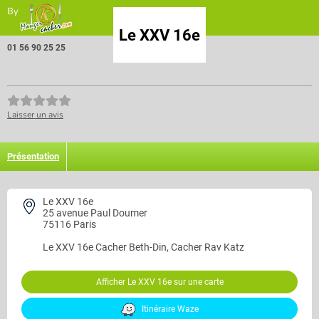
By
Le XXV 16e
01 56 90 25 25
Laisser un avis
Présentation
Le XXV 16e
25 avenue Paul Doumer
75116 Paris
Le XXV 16e
Cacher Beth-Din, Cacher Rav Katz
Afficher Le XXV 16e sur une carte
Itinéraire Waze