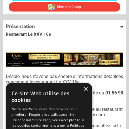
Itinéraire Gmap
Présentation
Restaurant Le XXV 16e
Désolé, nous n'avons pas encore d'informations détaillées
concernant le restaurant
Le XXV 16e.
×
Ce site Web utilise des
Vous pouvez joindre le restaurant
Le XXV 16e
au
01 56 90
25 25
cookies
Notre site Web utilise des cookies pour
N'oubliez pas de préciser lors de votre sortie au restaurant
améliorer l'expérience utilisateur. En
Le XXV 16e
qu'il n'est pas sur Mangercacher.com.
utilisant notre site Web, vous acceptez tous
les cookies conformément à notre Politique
Pour consulter un autre restaurant cacher
consultez ici la