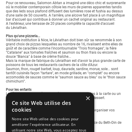
Pour ce renouveau, Salomon Abtan a imaginé une déco chic et surprenante
où le mobilier contemporain côtoie les murs de pierres apparentes tandis
que des leds sous plafond diffusent des lumières rose et fushia au dessus
d'une salle de 50 couverts. A l'arrière, une alcove fait place à un magnifique
bar d'accueil qui contribue à donner un cachet original au restaurant.
A l'extérieur, une terrasse de 20 places complète la capacité d'accueil
du Léviathan.
Plus qu'une pizzeria...
Véritable institution à Nice, le Léviathan doit bien sûr sa renommée à son
grand choix de pizzas lesquelles au nombre de 16, rivalisent entre elles de
goût et de caractère comme l'incontournable "Trois fromages", la fière
"Catalane" aux tomates fraîches et saumon ou thon frais ou encore la
douce "Bianca" à base de crème fraîche...
Mais la marque de fabrique du Léviathan est d'avoir la plus grande carte de
poissons de tous les restaurants cachers de la côte d'Azur.
Saumon, thon, rouget barbet, loup, daurade, sardine, morue, sole... sont
tantôt cuisinés façon "tartare", en mode grillade, en "complet" ou encore
accomodés de sauces comme le "saumon sauce au bleu" ou le "thon sauce
chimichurri".
Pour les enfants
Le Léviathan s'adapte à leur appétit et propose des frites à la carte ou un
×
menu spécial à 10 € composé d'une mini pizza et d'un dessert.
Ce site Web utilise des
Privatisation du restaurant
cookies
Bénéficiez d'un cadre contemporain et spacieux pour y organiser vos
évènements festifs.
Notre site Web utilise des cookies pour
Le Léviathan est un restaurant cacher sous la surveillance du Beth-Din de
améliorer l'expérience utilisateur. En
Nice.
utilisant notre site Web, vous acceptez tous