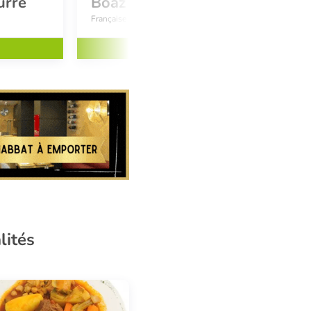
urre
Boaz
Française - Orientale - Grillades
Réserver
lités