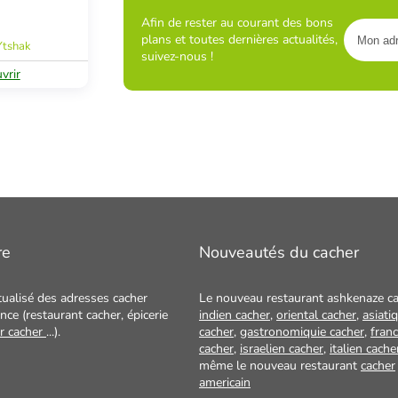
Afin de rester au courant des bons
plans et toutes dernières actualités,
Ytshak
suivez-nous !
vrir
re
Nouveautés du cacher
tualisé des adresses cacher
Le nouveau restaurant ashkenaze ca
nce (restaurant cacher, épicerie
indien cacher
,
oriental cacher
,
asiati
ur cacher
...).
cacher
,
gastronomiquie cacher
,
franc
cacher
,
israelien cacher
,
italien cache
même le nouveau restaurant
cacher
americain