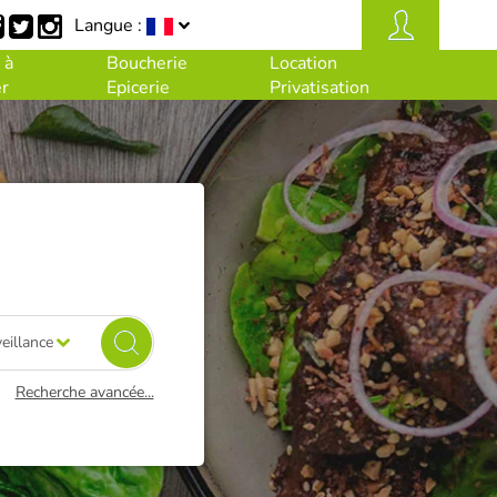
Langue :
 à
Boucherie
Location
r
Epicerie
Privatisation
eillance
Recherche avancée...