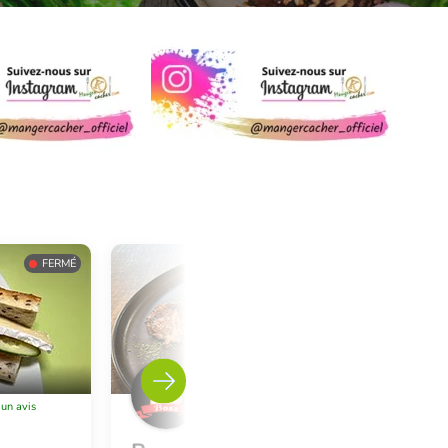
FERMÉ
FERMÉ
Charenton Le Pont
 un avis
Laisser un avis