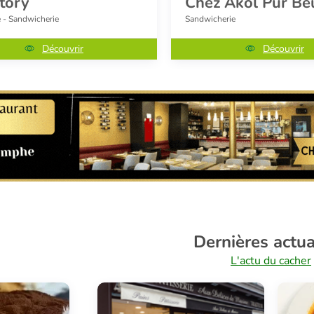
story
Chez Akol Pur Be
e - Sandwicherie
Sandwicherie
Découvrir
Découvrir
Dernières actua
L'actu du cacher