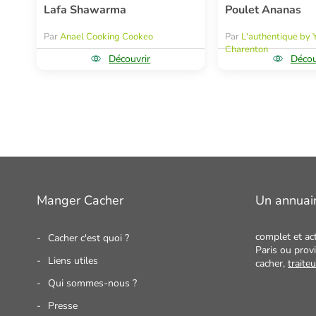
Lafa Shawarma
Poulet Ananas
Par
Anael Cooking Cookeo
Par
L'authentique by 
Charenton
Découvrir
Décou
Manger Cacher
Un annuai
complet et ac
Cacher c'est quoi ?
Paris ou provi
Liens utiles
cacher,
traite
Qui sommes-nous ?
Presse