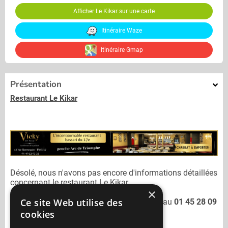
Afficher Le Kikar sur une carte
Itinéraire Waze
Itinéraire Gmap
Présentation
Restaurant Le Kikar
Désolé, nous n'avons pas encore d'informations détaillées
concernant le restaurant
Le Kikar.
×
Ce site Web utilise des
Vous pouvez joindre le restaurant
Le Kikar
au
01 45 28 09
03
cookies