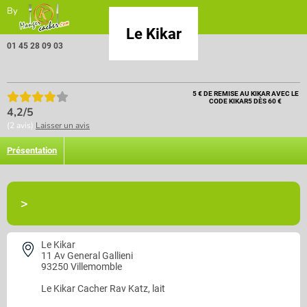
By
Le Kikar
01 45 28 09 03
5 € DE REMISE AU KIKAR AVEC LE
CODE KIKAR5 DÈS 60 €
4,2/5
(2 avis)
Laisser un avis
Présentation
>
Le Kikar
11 Av General Gallieni
93250 Villemomble
Le Kikar
Cacher Rav Katz, lait