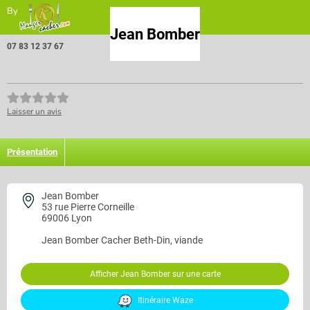
By
Jean Bomber
07 83 12 37 67
Laisser un avis
Présentation
Jean Bomber
53 rue Pierre Corneille
69006 Lyon
Jean Bomber
Cacher Beth-Din, viande
Afficher Jean Bomber sur une carte
Itinéraire Waze