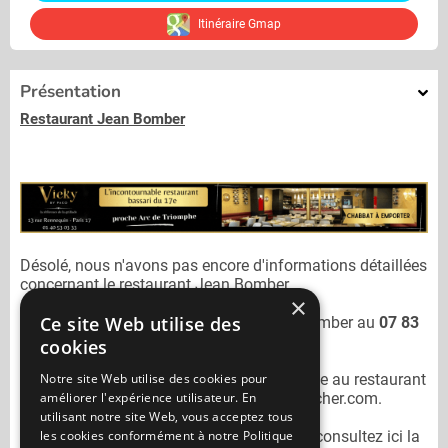
Itinéraire Gmap
Présentation
Restaurant Jean Bomber
Désolé, nous n'avons pas encore d'informations détaillées
concernant le restaurant
Jean Bomber.
×
Ce site Web utilise des
Vous pouvez joindre le restaurant
Jean Bomber
au
07 83
12 37 67
cookies
Notre site Web utilise des cookies pour
N'oubliez pas de préciser lors de votre sortie au restaurant
améliorer l'expérience utilisateur. En
Jean Bomber
qu'il n'est pas sur Mangercacher.com.
utilisant notre site Web, vous acceptez tous
les cookies conformément à notre Politique
Pour consulter un autre restaurant cacher
consultez ici la