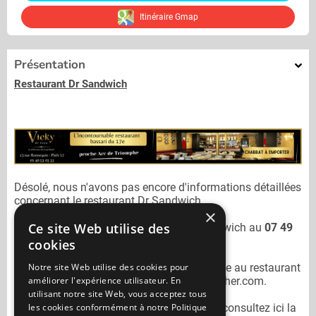
Itinéraire Gmap
Présentation
Restaurant Dr Sandwich
Désolé, nous n'avons pas encore d'informations détaillées
concernant le restaurant
Dr Sandwich.
×
Ce site Web utilise des
Vous pouvez joindre le restaurant
Dr Sandwich
au
07 49
49 05 04
cookies
Notre site Web utilise des cookies pour
N'oubliez pas de préciser lors de votre sortie au restaurant
améliorer l'expérience utilisateur. En
Dr Sandwich
qu'il n'est pas sur Mangercacher.com.
utilisant notre site Web, vous acceptez tous
les cookies conformément à notre Politique
Pour consulter un autre restaurant cacher
consultez ici la