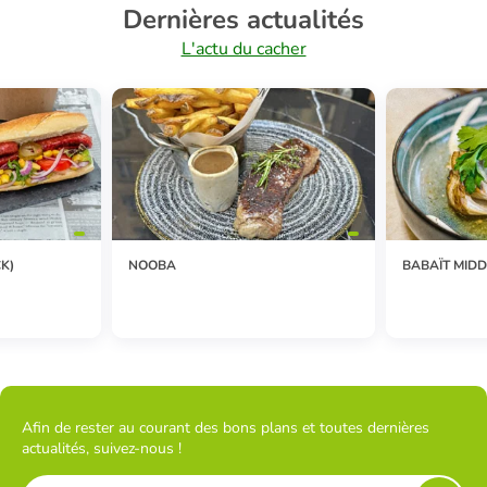
Dernières actualités
L'actu du cacher
K)
NOOBA
BABAÏT MIDD
Afin de rester au courant des bons plans et toutes dernières
actualités, suivez-nous !