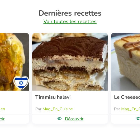
Dernières recettes
Voir toutes les recettes
Tiramisu halavi
Le Cheese
keo
Par
Mag_En_Cuisine
Par
Mag_En_C
rir
Découvrir