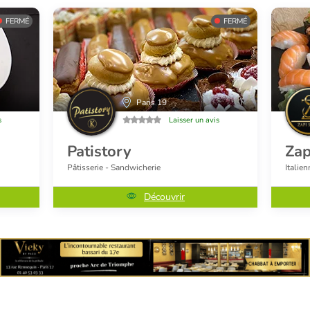
FERMÉ
FERMÉ
Paris 19
s
Laisser un avis
Patistory
Zap
Pâtisserie - Sandwicherie
Italien
Découvrir