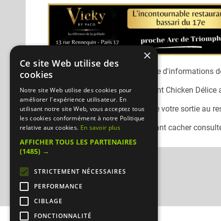
×
Ce site Web utilise des
Désolé, nous n'avons pas encore d'informations dé
cookies
Vous pouvez joindre le restaurant
Chicken Délice
Notre site Web utilise des cookies pour
améliorer l'expérience utilisateur. En
N'oubliez pas de préciser lors de votre sortie au r
utilisant notre site Web, vous acceptez tous
les cookies conformément à notre Politique
Pour consulter un autre restaurant cacher
consulte
relative aux cookies.
En savoir plus
AFFICHER TOUS LES PARTENAIRES
(1485) →
STRICTEMENT NÉCESSAIRES
PERFORMANCE
CIBLAGE
FONCTIONNALITÉ