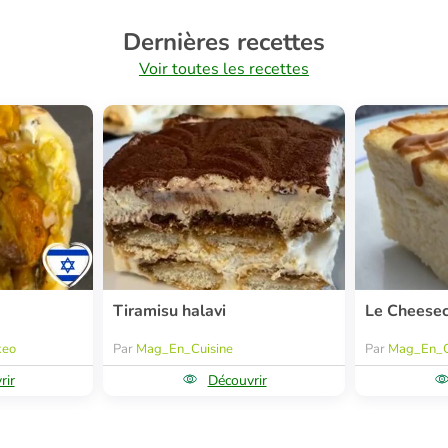
Dernières recettes
Voir toutes les recettes
Tiramisu halavi
Le Cheese
keo
Par
Mag_En_Cuisine
Par
Mag_En_C
rir
Découvrir