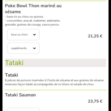
Poke Bowl Thon mariné au
sésame
- base riz ou chou ou quinoa
- concombre, avocat, wakamer, edamame,
grenade, graines de courge, sauce ponzu
base au choix
21,25 €
suppléments
Tataki
Tataki
6 pièces de poisson marinées à l'huile de sésame et aux graines de sésame
revenues façon tataki accompagnées de riz blanc et salade de chou
Tataki Saumon
23,75 €