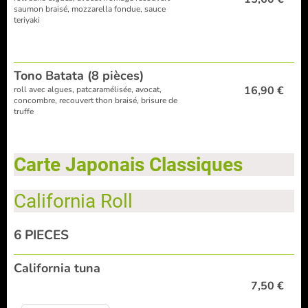
saumon braisé, mozzarella fondue, sauce
teriyaki
Tono Batata (8 pièces)
16,90 €
roll avec algues, patcaramélisée, avocat,
concombre, recouvert thon braisé, brisure de
truffe
Carte Japonais Classiques
California Roll
6 PIECES
California tuna
7,50 €