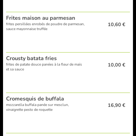
Frites maison au parmesan
10,60 €
frites persillées enrobés de poudre de parmesan,
sauce mayonnaise truffée
Crousty batata fries
10,00 €
frites de patate douce panées à la fleur de maïs
et sa sauce
Cromesquis de buffala
16,90 €
mozzarella buffala panée sur mesclun,
vinaigrette pesto de roquette