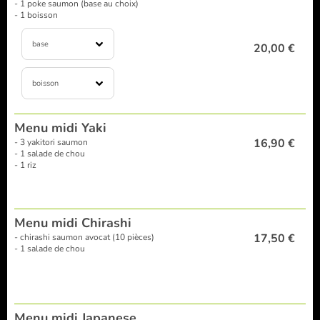
- 1 poke saumon (base au choix)
- 1 boisson
base
20,00 €
boisson
Menu midi Yaki
16,90 €
- 3 yakitori saumon
- 1 salade de chou
- 1 riz
Menu midi Chirashi
17,50 €
- chirashi saumon avocat (10 pièces)
- 1 salade de chou
Menu midi Japanese