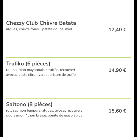
Chezzy Club Chèvre Batata
17,40 €
algues, chèvre fondu, patate douce, miel
Trufiko (6 pièces)
14,90 €
roll saumon mayonnaise truffée, recouvert
avocat, zeste citron vert et brisure de truffe
Saltono (8 pièces)
15,60 €
roll saumon tempura, algues, avocat recouvert
duo samon,/ thon braisé, pointe de mayo spicy