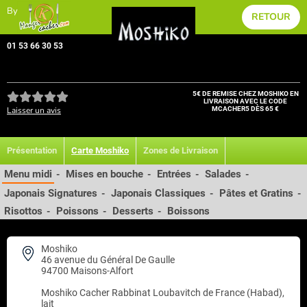
By
RETOUR
01 53 66 30 53
5€ DE REMISE CHEZ MOSHIKO EN
LIVRAISON AVEC LE CODE
Laisser un avis
MCACHER5 DÈS 65 €
Présentation
Carte Moshiko
Zones de Livraison
Menu midi
Mises en bouche
Entrées
Salades
-
-
-
-
Japonais Signatures
Japonais Classiques
Pâtes et Gratins
-
-
-
Risottos
Poissons
Desserts
Boissons
-
-
-
Moshiko
46 avenue du Général De Gaulle
94700 Maisons-Alfort
Moshiko
Cacher Rabbinat Loubavitch de France (Habad),
lait