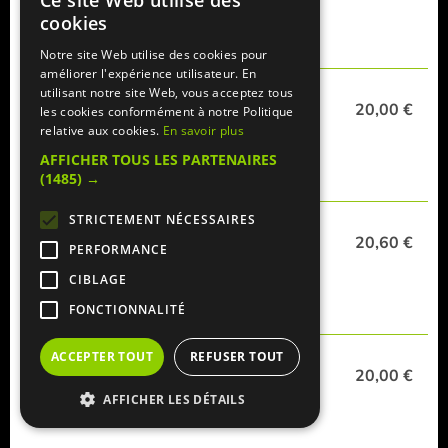
Ce site Web utilise des
cookies
Notre site Web utilise des cookies pour
améliorer l'expérience utilisateur. En
Gratin champignons
utilisant notre site Web, vous acceptez tous
20,00 €
pommes de terre, béchamel, emmental,
les cookies conformément à notre Politique
champignons
relative aux cookies.
En savoir plus
AFFICHER TOUS LES PARTENAIRES
(1485) →
Gratin saumon
STRICTEMENT NÉCESSAIRES
20,60 €
pommes de terre, béchamel, emmental, saumon
PERFORMANCE
CIBLAGE
FONCTIONNALITÉ
Gratin thon
ACCEPTER TOUT
REFUSER TOUT
20,00 €
pommes de terre, béchamel, emmental, thon
AFFICHER LES DÉTAILS