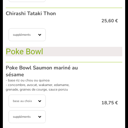
Chirashi Tataki Thon
25,60 €
suppléments
Poke Bowl
Poke Bowl Saumon mariné au
sésame
- base riz ou chou ou quinoa
- concombre, avocat, wakamer, edamame,
grenade, graines de courge, sauce ponzu
base au choix
18,75 €
suppléments