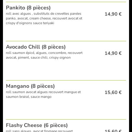
Pankito (8 pièces)
14,90 €
roll avec algues , substituts de crevettes panées
panko, avocat, cream cheese, recouvert avocat et
crispy d'oignons sauce teriyaki
Avocado Chill (8 pièces)
14,90 €
roll saumon épicé, algues, concombre, recouvert
avocat, piment, sauce chili, crispy oignon
Mangano (8 pièces)
15,60 €
roll saumon avocat algues recouvert mangue et
saumon braisé, sauce mango
Flashy Cheese (6 pièces)
15,60 €
roll sans algues, avocat fromage recouvert