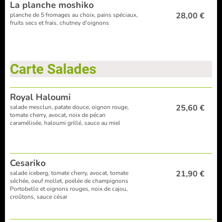
La planche moshiko
28,00 €
planche de 5 fromages au choix, pains spéciaux,
fruits secs et frais, chutney d'oignons
Carte Salades
Royal Haloumi
25,60 €
salade mesclun, patate douce, oignon rouge,
tomate cherry, avocat, noix de pécan
caramélisée, haloumi grillé, sauce au miel
Cesariko
21,90 €
salade iceberg, tomate cherry, avocat, tomate
séchée, oeuf mollet, poëlée de champignons
Portobello et oignons rouges, noix de cajou,
croûtons, sauce césar