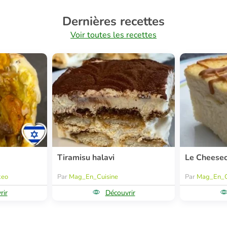
Dernières recettes
Voir toutes les recettes
Tiramisu halavi
Le Cheese
keo
Par
Mag_En_Cuisine
Par
Mag_En_C
rir
Découvrir