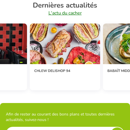
Dernières actualités
L'actu du cacher
CHLEW DELISHOP 94
BABAÏT MIDD
Afin de rester au courant des bons plans et toutes dernières
actualités, suivez-nous !