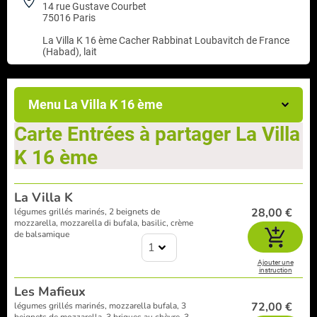
14 rue Gustave Courbet
75016 Paris
La Villa K 16 ème
Cacher Rabbinat Loubavitch de France
(Habad), lait
Menu La Villa K 16 ème
Carte Entrées à partager La Villa
K 16 ème
La Villa K
28,00 €
légumes grillés marinés, 2 beignets de
mozzarella, mozzarella di bufala, basilic, crème
de balsamique
1
Ajouter une
instruction
Les Mafieux
72,00 €
légumes grillés marinés, mozzarella bufala, 3