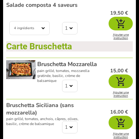
Salade composta 4 saveurs
19,50 €
1
4 ingrédients
Ajouter une
instruction
Carte Bruschetta
Bruschetta Mozzarella
15,00 €
pain grillé, tomates, mozzarella
gratinée, basilic, crème de
balsamique
1
Ajouter une
instruction
Bruschetta Siciliana (sans
16,00 €
mozzarella)
pain grillé, tomates, anchois, câpres, olives,
basilic, crème de balsamique
1
Ajouter une
instruction