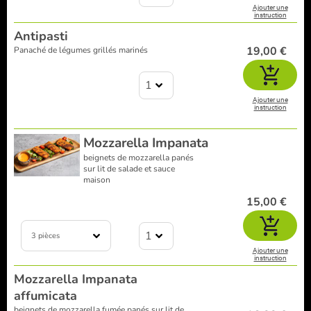
Ajouter une
instruction
Antipasti
19,00 €
Panaché de légumes grillés marinés
1
Ajouter une
instruction
Mozzarella Impanata
beignets de mozzarella panés
sur lit de salade et sauce
maison
15,00 €
1
3 pièces
Ajouter une
instruction
Mozzarella Impanata
affumicata
beignets de mozzarella fumée panés sur lit de