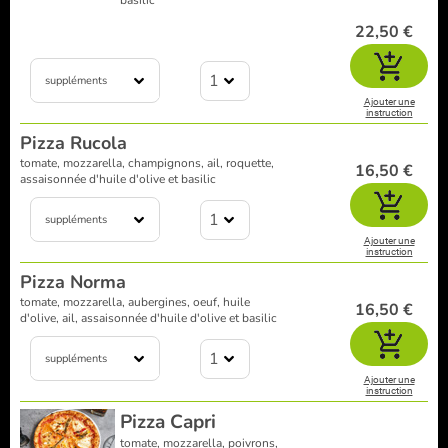
basilic
22,50 €
1
suppléments
Ajouter une
instruction
Pizza Rucola
tomate, mozzarella, champignons, ail, roquette,
16,50 €
assaisonnée d'huile d'olive et basilic
1
suppléments
Ajouter une
instruction
Pizza Norma
tomate, mozzarella, aubergines, oeuf, huile
16,50 €
d'olive, ail, assaisonnée d'huile d'olive et basilic
1
suppléments
Ajouter une
instruction
Pizza Capri
tomate, mozzarella, poivrons,