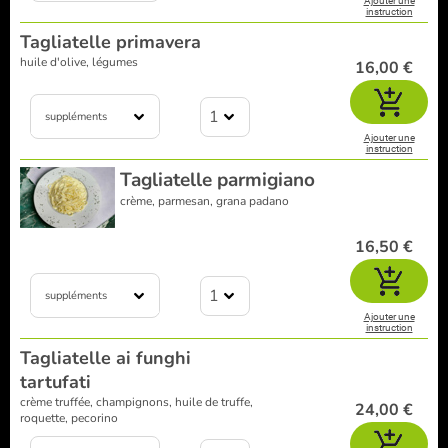
Ajouter une
instruction
Tagliatelle primavera
huile d'olive, légumes
16,00 €
1
suppléments
Ajouter une
instruction
Tagliatelle parmigiano
crème, parmesan, grana padano
16,50 €
1
suppléments
Ajouter une
instruction
Tagliatelle ai funghi
tartufati
crème truffée, champignons, huile de truffe,
24,00 €
roquette, pecorino