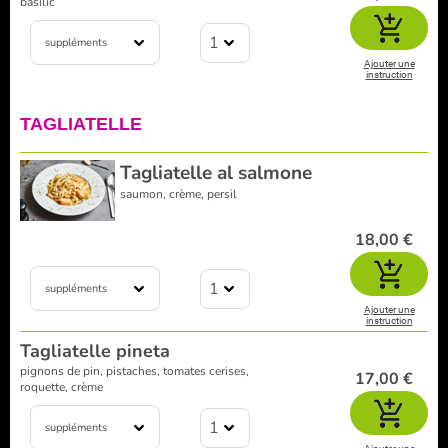
basilic
1
suppléments
Ajouter une
instruction
TAGLIATELLE
Tagliatelle al salmone
saumon, crème, persil
18,00 €
1
suppléments
Ajouter une
instruction
Tagliatelle pineta
pignons de pin, pistaches, tomates cerises,
17,00 €
roquette, crème
1
suppléments