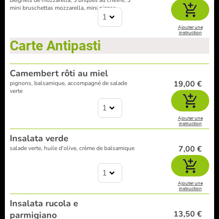
beignets de mozzarella, 3 briques au chèvre, 3
mini bruschettas mozzarella, mini pizzas
1
Ajouter une
instruction
Carte Antipasti
Camembert rôti au miel
19,00 €
pignons, balsamique, accompagné de salade
verte
1
Ajouter une
instruction
Insalata verde
7,00 €
salade verte, huile d'olive, crème de balsamique
1
Ajouter une
instruction
Insalata rucola e
13,50 €
parmigiano