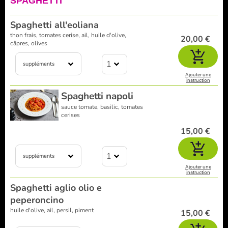
SPAGHETTI
Spaghetti all'eoliana
thon frais, tomates cerise, ail, huile d'olive,
20,00 €
câpres, olives
1
suppléments
Ajouter une
instruction
Spaghetti napoli
sauce tomate, basilic, tomates
cerises
15,00 €
1
suppléments
Ajouter une
instruction
Spaghetti aglio olio e
peperoncino
huile d'olive, ail, persil, piment
15,00 €