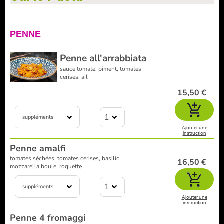
PENNE
Penne all'arrabbiata
sauce tomate, piment, tomates
cerises, ail
15,50 €
1
suppléments
Ajouter une
instruction
Penne amalfi
tomates séchées, tomates cerises, basilic,
16,50 €
mozzarella boule, roquette
1
suppléments
Ajouter une
instruction
Penne 4 fromaggi