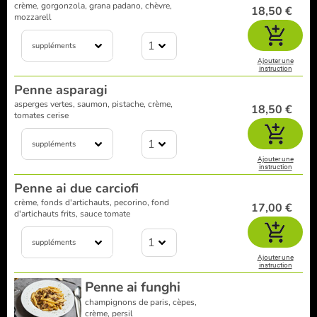
crème, gorgonzola, grana padano, chèvre,
18,50 €
mozzarell
1
suppléments
Ajouter une
instruction
Penne asparagi
asperges vertes, saumon, pistache, crème,
18,50 €
tomates cerise
1
suppléments
Ajouter une
instruction
Penne ai due carciofi
crème, fonds d'artichauts, pecorino, fond
17,00 €
d'artichauts frits, sauce tomate
1
suppléments
Ajouter une
instruction
Penne ai funghi
champignons de paris, cèpes,
crème, persil