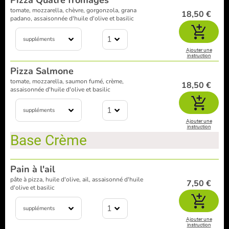
Pizza Quatre fromages
tomate, mozzarella, chèvre, gorgonzola, grana
18,50 €
padano, assaisonnée d'huile d'olive et basilic
1
suppléments
Ajouter une
instruction
Pizza Salmone
tomate, mozzarella, saumon fumé, crème,
18,50 €
assaisonnée d'huile d'olive et basilic
1
suppléments
Ajouter une
instruction
Base Crème
Pain à l'ail
pâte à pizza, huile d'olive, ail, assaisonné d'huile
7,50 €
d'olive et basilic
1
suppléments
Ajouter une
instruction