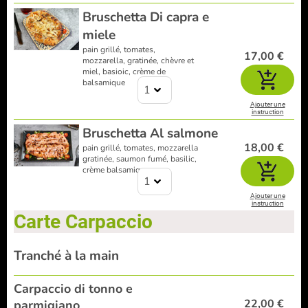
Bruschetta Di capra e
miele
pain grillé, tomates,
17,00 €
mozzarella, gratinée, chèvre et
miel, basioic, crème de
balsamique
1
Ajouter une
instruction
Bruschetta Al salmone
18,00 €
pain grillé, tomates, mozzarella
gratinée, saumon fumé, basilic,
crème balsamique
1
Ajouter une
instruction
Carte Carpaccio
Tranché à la main
Carpaccio di tonno e
22,00 €
parmigiano