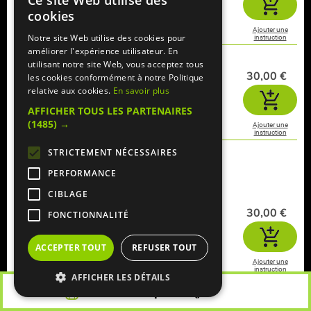
Ce site Web utilise des
cookies
1
supplément
Ajouter une
Notre site Web utilise des cookies pour
instruction
améliorer l'expérience utilisateur. En
Thon grillé
utilisant notre site Web, vous acceptez tous
avec 1 accompagnement au choix
30,00 €
les cookies conformément à notre Politique
relative aux cookies.
En savoir plus
1
AFFICHER TOUS LES PARTENAIRES
supplément
(1485) →
Ajouter une
instruction
Saumon citronnelle
STRICTEMENT NÉCESSAIRES
sauce citronnelle (crème,
PERFORMANCE
citron, aneht) avec 1
accompagnement au choix
CIBLAGE
30,00 €
FONCTIONNALITÉ
1
supplément
ACCEPTER TOUT
REFUSER TOUT
Ajouter une
instruction
AFFICHER LES DÉTAILS
Saumon grillé
Voir mon panier
() €
avec 1 accompagnement au choix
29,00 €