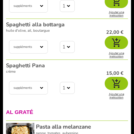
1
suppléments
Ajouter une
instruction
Spaghetti alla bottarga
huile d'olive, ail, boutargue
22,00 €
1
suppléments
Ajouter une
instruction
Spaghetti Pana
crème
15,00 €
1
suppléments
Ajouter une
instruction
AL GRATÉ
Pasta alla melanzane
penne, tomates, aubergine,