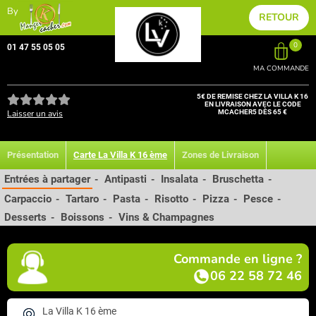
By
RETOUR
0
01 47 55 05 05
MA COMMANDE
5€ DE REMISE CHEZ LA VILLA K 16
EN LIVRAISON AVEC LE CODE
Laisser un avis
MCACHER5 DÈS 65 €
Présentation
Carte La Villa K 16 ème
Zones de Livraison
Entrées à partager
Antipasti
Insalata
Bruschetta
-
-
-
-
Carpaccio
Tartaro
Pasta
Risotto
Pizza
Pesce
-
-
-
-
-
-
Desserts
Boissons
Vins & Champagnes
-
-
Commande en ligne ?
06 22 58 72 46
La Villa K 16 ème