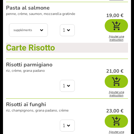
Pasta al salmone
penne, crème, saumon, mozzarella gratinée
19,00 €
1
suppléments
Ajouter une
instruction
Carte Risotto
Risotti parmigiano
21,00 €
riz, crème, grana padano
1
Ajouter une
instruction
Risotti aï funghi
23,00 €
riz, champignons, grana padano, crème
1
Ajouter une