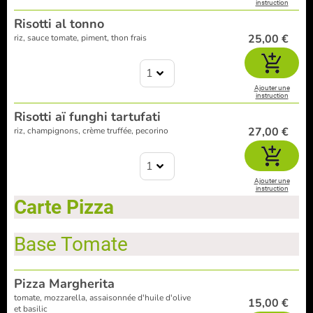
instruction
Risotti al tonno
25,00 €
riz, sauce tomate, piment, thon frais
1
Ajouter une
instruction
Risotti aï funghi tartufati
27,00 €
riz, champignons, crème truffée, pecorino
1
Ajouter une
instruction
Carte Pizza
Base Tomate
Pizza Margherita
tomate, mozzarella, assaisonnée d'huile d'olive
15,00 €
et basilic