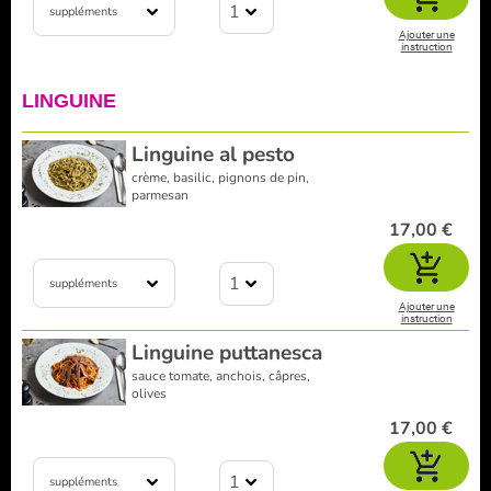
1
suppléments
Ajouter une
instruction
LINGUINE
Linguine al pesto
crème, basilic, pignons de pin,
parmesan
17,00 €
1
suppléments
Ajouter une
instruction
Linguine puttanesca
sauce tomate, anchois, câpres,
olives
17,00 €
1
suppléments