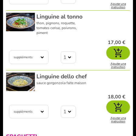
Ajouter une
instruction
Linguine al tonno
thon, pignons, roquette,
tomates cerise, poivrons,
piment
17,00 €
1
suppléments
Ajouter une
instruction
Linguine dello chef
sauce gorgonzola faite maison
18,00 €
1
suppléments
Ajouter une
instruction