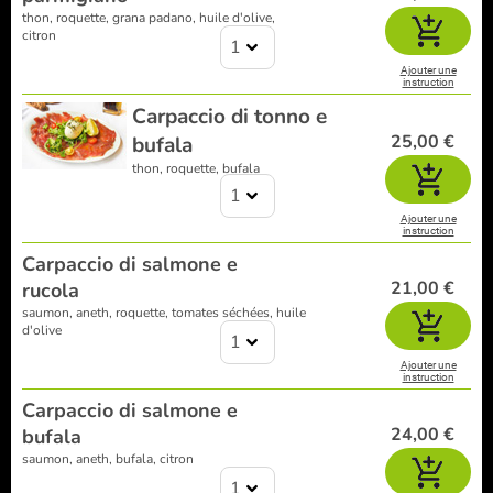
thon, roquette, grana padano, huile d'olive,
citron
1
Ajouter une
instruction
Carpaccio di tonno e
25,00 €
bufala
thon, roquette, bufala
1
Ajouter une
instruction
Carpaccio di salmone e
21,00 €
rucola
saumon, aneth, roquette, tomates séchées, huile
d'olive
1
Ajouter une
instruction
Carpaccio di salmone e
24,00 €
bufala
saumon, aneth, bufala, citron
1