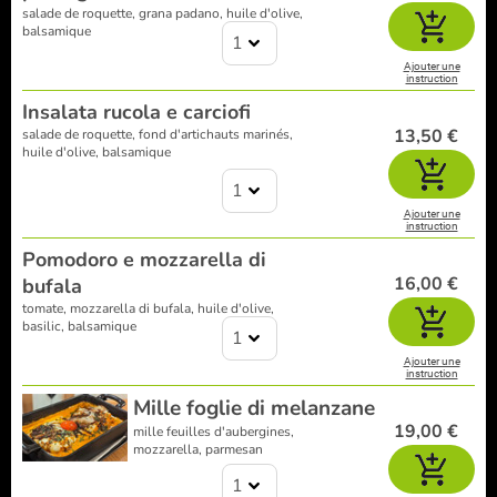
salade de roquette, grana padano, huile d'olive,
balsamique
1
Ajouter une
instruction
Insalata rucola e carciofi
13,50 €
salade de roquette, fond d'artichauts marinés,
huile d'olive, balsamique
1
Ajouter une
instruction
Pomodoro e mozzarella di
16,00 €
bufala
tomate, mozzarella di bufala, huile d'olive,
basilic, balsamique
1
Ajouter une
instruction
Mille foglie di melanzane
19,00 €
mille feuilles d'aubergines,
mozzarella, parmesan
1