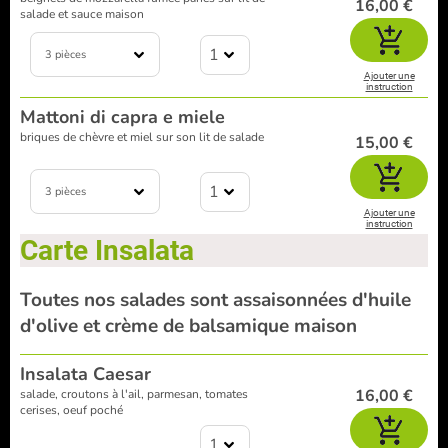
16,00 €
salade et sauce maison
1
3 pièces
Ajouter une
instruction
Mattoni di capra e miele
briques de chèvre et miel sur son lit de salade
15,00 €
1
3 pièces
Ajouter une
instruction
Carte Insalata
Toutes nos salades sont assaisonnées d'huile
d'olive et crème de balsamique maison
Insalata Caesar
16,00 €
salade, croutons à l'ail, parmesan, tomates
cerises, oeuf poché
1