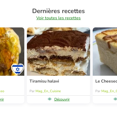
Dernières recettes
Voir toutes les recettes
Tiramisu halavi
Le Cheese
keo
Par
Mag_En_Cuisine
Par
Mag_En_C
rir
Découvrir