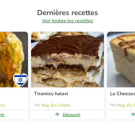
Dernières recettes
Voir toutes les recettes
Tiramisu halavi
Le Cheese
keo
Par
Mag_En_Cuisine
Par
Mag_En_C
rir
Découvrir