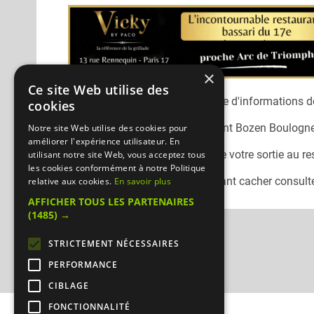
×
Ce site Web utilise des
Désolé, nous n'avons pas encore d'informations dé
cookies
Vous pouvez joindre le restaurant
Bozen Boulogn
Notre site Web utilise des cookies pour
améliorer l'expérience utilisateur. En
N'oubliez pas de préciser lors de votre sortie au r
utilisant notre site Web, vous acceptez tous
les cookies conformément à notre Politique
Pour consulter un autre restaurant cacher
consulte
relative aux cookies.
En savoir plus
AFFICHER TOUS LES PARTENAIRES
(1485) →
STRICTEMENT NÉCESSAIRES
PERFORMANCE
CIBLAGE
FONCTIONNALITÉ