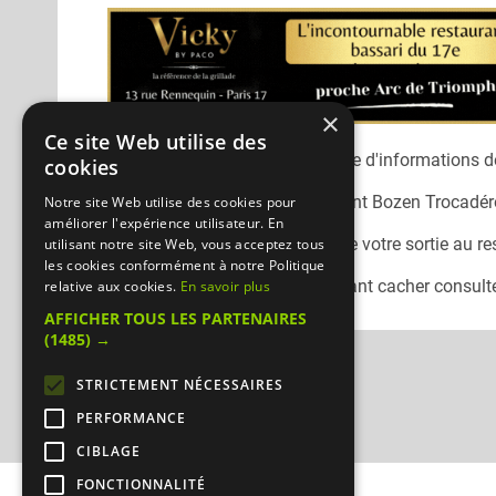
×
Ce site Web utilise des
Désolé, nous n'avons pas encore d'informations dé
cookies
Vous pouvez joindre le restaurant
Bozen Trocadér
Notre site Web utilise des cookies pour
améliorer l'expérience utilisateur. En
N'oubliez pas de préciser lors de votre sortie au r
utilisant notre site Web, vous acceptez tous
les cookies conformément à notre Politique
Pour consulter un autre restaurant cacher
consulte
relative aux cookies.
En savoir plus
AFFICHER TOUS LES PARTENAIRES
(1485) →
STRICTEMENT NÉCESSAIRES
PERFORMANCE
CIBLAGE
FONCTIONNALITÉ