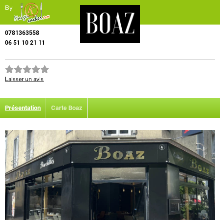
By
0781363558
06 51 10 21 11
Laisser un avis
Présentation
Carte Boaz