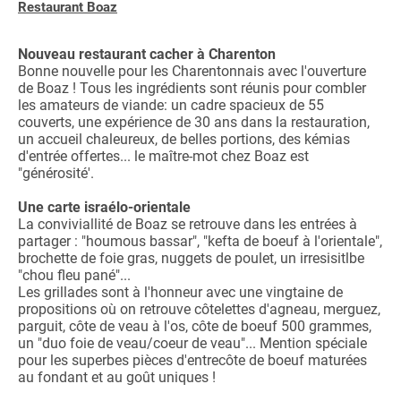
Restaurant Boaz
Nouveau restaurant cacher à Charenton
Bonne nouvelle pour les Charentonnais avec l'ouverture
de Boaz ! Tous les ingrédients sont réunis pour combler
les amateurs de viande: un cadre spacieux de 55
couverts, une expérience de 30 ans dans la restauration,
un accueil chaleureux, de belles portions, des kémias
d'entrée offertes... le maître-mot chez Boaz est
"générosité'.
Une carte israélo-orientale
La conviviallité de Boaz se retrouve dans les entrées à
partager : "houmous bassar", "kefta de boeuf à l'orientale",
brochette de foie gras, nuggets de poulet, un irresisitlbe
"chou fleu pané"...
Les grillades sont à l'honneur avec une vingtaine de
propositions où on retrouve côtelettes d'agneau, merguez,
parguit, côte de veau à l'os, côte de boeuf 500 grammes,
un "duo foie de veau/coeur de veau"... Mention spéciale
pour les superbes pièces d'entrecôte de boeuf maturées
au fondant et au goût uniques !