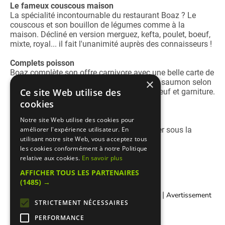
Le fameux couscous maison
La spécialité incontournable du restaurant Boaz ? Le
couscous et son bouillon de légumes comme à la
maison. Décliné en version merguez, kefta, poulet, boeuf,
mixte, royal... il fait l'unanimité auprès des connaisseurs !
Complets poisson
Boaz complète son offre carnivore avec une belle carte de
×
poissons frits ou grillés (bar daurade, sole, saumon selon
Ce site Web utilise des
arrivage ) accompagnés de salade cuite, oeuf et garniture.
cookies
Restaurant climatisé
Notre site Web utilise des cookies pour
Le restaurant Boaz est un restaurant cacher sous la
améliorer l'expérience utilisateur. En
surveillance du Beth-Din de Paris.
utilisant notre site Web, vous acceptez tous
les cookies conformément à notre Politique
relative aux cookies.
En savoir plus
AFFICHER TOUS LES PARTENAIRES
(1485) →
|
|
Contacter Manger cacher
Qui sommes-nous ?
Avertissement
STRICTEMENT NÉCESSAIRES
Légal
PERFORMANCE