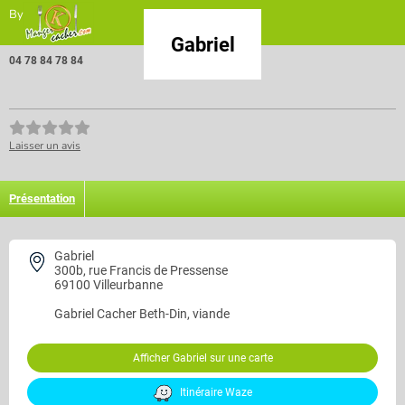
By
Gabriel
04 78 84 78 84
Laisser un avis
Présentation
Gabriel
300b, rue Francis de Pressense
69100 Villeurbanne
Gabriel
Cacher Beth-Din, viande
Afficher Gabriel sur une carte
Itinéraire Waze