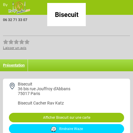
By
Bisecuit
06 32 71 33 07
Laisser un avis
Présentation
Bisecuit
36 bis rue Jouffroy d'Abbans
75017 Paris
Bisecuit
Cacher Rav Katz
Afficher Bisecuit sur une carte
Itinéraire Waze