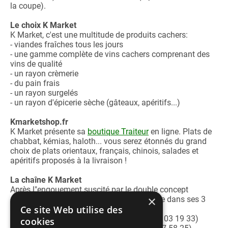
la coupe).
Le choix K Market
K Market, c'est une multitude de produits cachers:
- viandes fraîches tous les jours
- une gamme complète de vins cachers comprenant des
vins de qualité
- un rayon crèmerie
- du pain frais
- un rayon surgelés
- un rayon d'épicerie sèche (gâteaux, apéritifs...)
Kmarketshop.fr
K Market présente sa
boutique Traiteur
en ligne. Plats de
chabbat, kémias, haloth... vous serez étonnés du grand
choix de plats orientaux, français, chinois, salades et
apéritifs proposés à la livraison !
La chaîne K Market
Après l"engouement suscité par le double concept
×
épicerie/boucherie, K Market vous accueille dans ses 3
Ce site Web utilise des
autres adresses:
-
K Market 16e
(26 rue de la Pompe - 01 45 03 19 33)
cookies