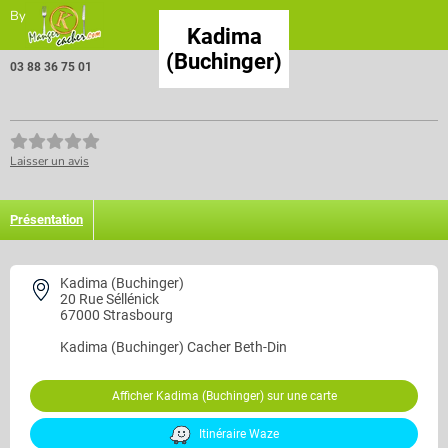
By
Kadima
(Buchinger)
03 88 36 75 01
Laisser un avis
Présentation
Kadima (Buchinger)
20 Rue Séllénick
67000 Strasbourg
Kadima (Buchinger)
Cacher Beth-Din
Afficher Kadima (Buchinger) sur une carte
Itinéraire Waze