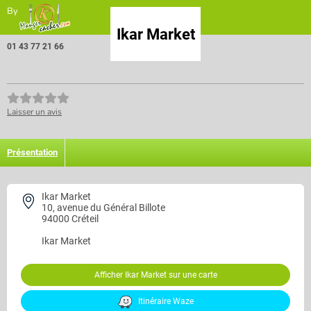
By
Ikar Market
01 43 77 21 66
Laisser un avis
Présentation
Ikar Market
10, avenue du Général Billote
94000 Créteil
Ikar Market
Afficher Ikar Market sur une carte
Itinéraire Waze