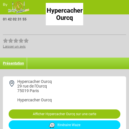
By
Hypercacher
Ourcq
01 42 02 31 55
Laisser un avis
Présentation
Hypercacher Ourcq
29 rue de l'Ourcq
75019 Paris
Hypercacher Ourcq
Afficher Hypercacher Ourcq sur une carte
Itinéraire Waze