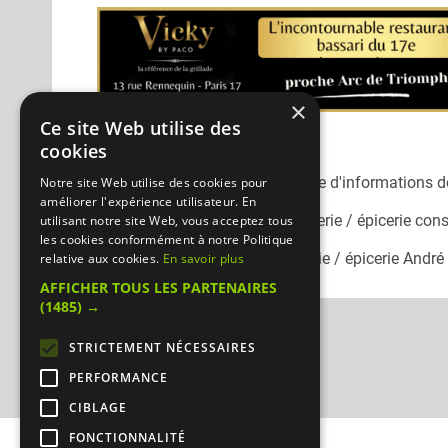
×
Ce site Web utilise des
cookies
Désolé, nous n'avons pas encore d'informations dé
Notre site Web utilise des cookies pour
améliorer l'expérience utilisateur. En
Pour consulter une autre boucherie / épicerie
cons
utilisant notre site Web, vous acceptez tous
les cookies conformément à notre Politique
Vous pouvez joindre la boucherie / épicerie
André 
relative aux cookies.
En savoir plus
AFFICHER TOUS LES PARTENAIRES
(1485) →
STRICTEMENT NÉCESSAIRES
PERFORMANCE
CIBLAGE
FONCTIONNALITÉ