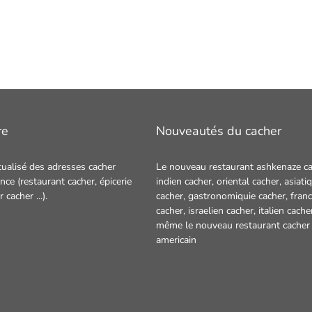
re
Nouveautés du cacher
tualisé des adresses cacher
Le nouveau restaurant ashkenaze ca
nce (restaurant cacher, épicerie
indien cacher
,
oriental cacher
,
asiati
ur cacher
...).
cacher
,
gastronomiquie cacher
,
franc
cacher
,
israelien cacher
,
italien cache
même le nouveau restaurant
cacher
americain