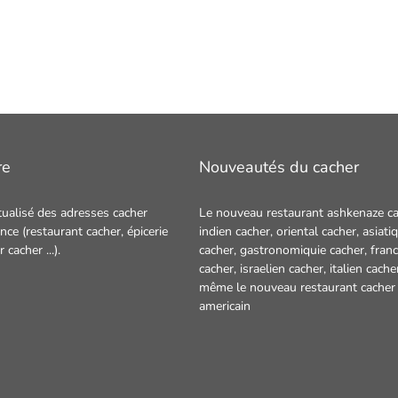
re
Nouveautés du cacher
tualisé des adresses cacher
Le nouveau restaurant ashkenaze ca
nce (restaurant cacher, épicerie
indien cacher
,
oriental cacher
,
asiati
ur cacher
...).
cacher
,
gastronomiquie cacher
,
franc
cacher
,
israelien cacher
,
italien cache
même le nouveau restaurant
cacher
americain