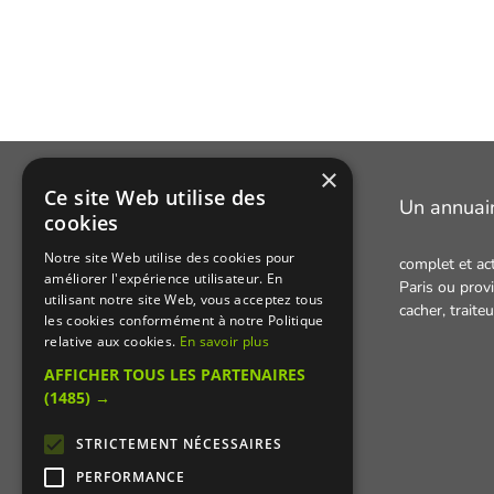
×
Ce site Web utilise des
Manger Cacher
Un annuai
cookies
Notre site Web utilise des cookies pour
complet et ac
Cacher c'est quoi ?
améliorer l'expérience utilisateur. En
Paris ou provi
utilisant notre site Web, vous acceptez tous
Liens utiles
cacher,
traite
les cookies conformément à notre Politique
Qui sommes-nous ?
relative aux cookies.
En savoir plus
AFFICHER TOUS LES PARTENAIRES
Presse
(1485) →
Recettes cachères
STRICTEMENT NÉCESSAIRES
PERFORMANCE