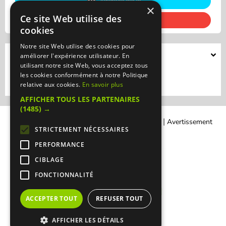
Itinéraire Waze
×
Ce site Web utilise des
Itinéraire Gmap
cookies
Notre site Web utilise des cookies pour
Présentation
améliorer l'expérience utilisateur. En
utilisant notre site Web, vous acceptez tous
Traiteur CCE Edmond Safra
les cookies conformément à notre Politique
relative aux cookies.
En savoir plus
AFFICHER TOUS LES PARTENAIRES
(1485) →
|
|
Contacter Manger cacher
Qui sommes-nous ?
Avertissement
STRICTEMENT NÉCESSAIRES
Légal
PERFORMANCE
CIBLAGE
FONCTIONNALITÉ
ACCEPTER TOUT
REFUSER TOUT
AFFICHER LES DÉTAILS