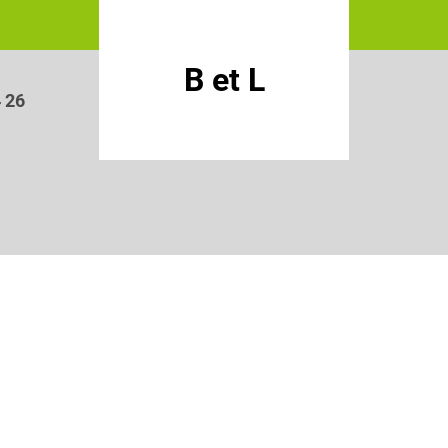
B et L
4 26