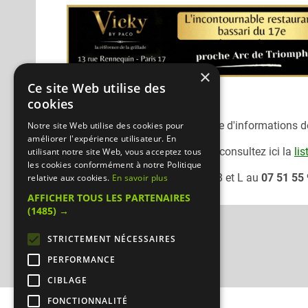
×
Ce site Web utilise des
cookies
Désolé, nous n'avons pas encore d'informations dét
Notre site Web utilise des cookies pour
améliorer l'expérience utilisateur. En
Pour consulter un autre traiteur
consultez ici la
lis
utilisant notre site Web, vous acceptez tous
les cookies conformément à notre Politique
Vous pouvez joindre le traiteur
B et L
au
07 51 55
relative aux cookies.
En savoir plus
AFFICHER TOUS LES PARTENAIRES
(1485) →
STRICTEMENT NÉCESSAIRES
PERFORMANCE
CIBLAGE
FONCTIONNALITÉ