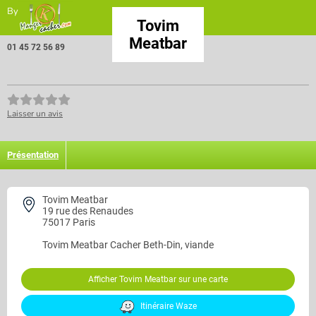
By
Tovim
Meatbar
01 45 72 56 89
Laisser un avis
Présentation
Tovim Meatbar
19 rue des Renaudes
75017 Paris
Tovim Meatbar
Cacher Beth-Din, viande
Afficher Tovim Meatbar sur une carte
Itinéraire Waze