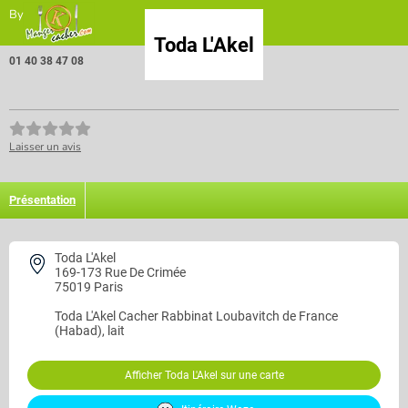
By
Toda L'Akel
01 40 38 47 08
Laisser un avis
Présentation
Toda L'Akel
169-173 Rue De Crimée
75019 Paris
Toda L'Akel
Cacher Rabbinat Loubavitch de France
(Habad), lait
Afficher Toda L'Akel sur une carte