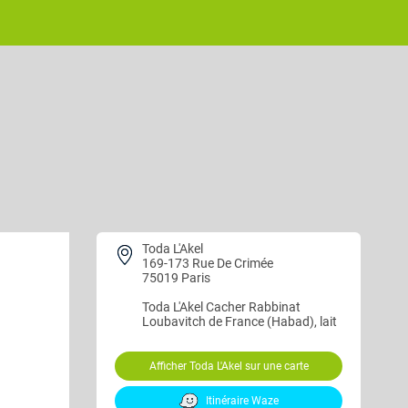
Toda L'Akel
169-173 Rue De Crimée
75019 Paris
Toda L'Akel
Cacher Rabbinat
Loubavitch de France (Habad), lait
Afficher Toda L'Akel sur une carte
Itinéraire Waze