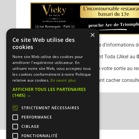
×
Ce site Web utilise des
Désolé, nous n'avons pas encore d'informations dé
cookies
Vous pouvez joindre le restaurant
Toda L'Akel
au
0
Notre site Web utilise des cookies pour
améliorer l'expérience utilisateur. En
N'oubliez pas de préciser lors de votre sortie au r
utilisant notre site Web, vous acceptez tous
les cookies conformément à notre Politique
Pour consulter un autre restaurant cacher
consulte
relative aux cookies.
En savoir plus
AFFICHER TOUS LES PARTENAIRES
(1485) →
STRICTEMENT NÉCESSAIRES
PERFORMANCE
CIBLAGE
FONCTIONNALITÉ