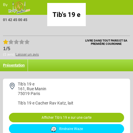
By
Tib's 19 e
01 42 45 00 45
LIVRE DANS TOUT PARIS ET SA
PREMIÈRE COURONNE
1/5
(1 avis)
Laisser un avis
Présentation
Tib's 19 e
161, Rue Manin
75019 Paris
Tib's 19 e
Cacher Rav Katz, lait
Afficher Tib's 19 e sur une carte
Itinéraire Waze