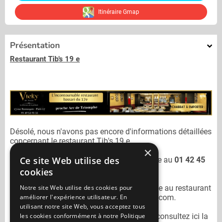
Itinéraire Gmap
Présentation
Restaurant Tib's 19 e
Désolé, nous n'avons pas encore d'informations détaillées
concernant le restaurant
Tib's 19 e.
×
Ce site Web utilise des
Vous pouvez joindre le restaurant
Tib's 19 e
au
01 42 45
00 45
cookies
Notre site Web utilise des cookies pour
N'oubliez pas de préciser lors de votre sortie au restaurant
améliorer l'expérience utilisateur. En
Tib's 19 e
qu'il n'est pas sur Mangercacher.com.
utilisant notre site Web, vous acceptez tous
les cookies conformément à notre Politique
Pour consulter un autre restaurant cacher
consultez ici la