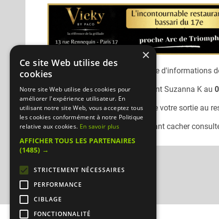
×
Ce site Web utilise des
Désolé, nous n'avons pas encore d'informations dé
cookies
Vous pouvez joindre le restaurant
Suzanna K
au
0
Notre site Web utilise des cookies pour
améliorer l'expérience utilisateur. En
N'oubliez pas de préciser lors de votre sortie au r
utilisant notre site Web, vous acceptez tous
les cookies conformément à notre Politique
Pour consulter un autre restaurant cacher
consulte
relative aux cookies.
En savoir plus
AFFICHER TOUS LES PARTENAIRES
(1485) →
STRICTEMENT NÉCESSAIRES
PERFORMANCE
CIBLAGE
FONCTIONNALITÉ