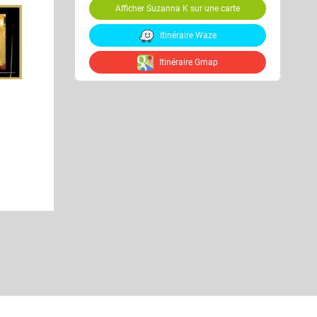
Afficher Suzanna K sur une carte
Itinéraire Waze
Itinéraire Gmap