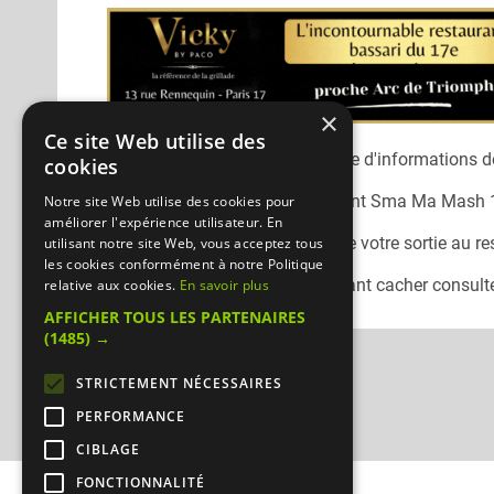
×
Ce site Web utilise des
Désolé, nous n'avons pas encore d'informations dé
cookies
Vous pouvez joindre le restaurant
Sma Ma Mash 
Notre site Web utilise des cookies pour
améliorer l'expérience utilisateur. En
N'oubliez pas de préciser lors de votre sortie au r
utilisant notre site Web, vous acceptez tous
les cookies conformément à notre Politique
Pour consulter un autre restaurant cacher
consulte
relative aux cookies.
En savoir plus
AFFICHER TOUS LES PARTENAIRES
(1485) →
STRICTEMENT NÉCESSAIRES
PERFORMANCE
CIBLAGE
FONCTIONNALITÉ