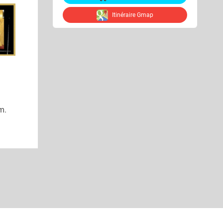
Itinéraire Gmap
m.