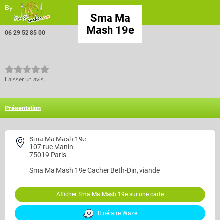
By
Sma Ma
Mash 19e
06 29 52 85 00
Laisser un avis
Présentation
Sma Ma Mash 19e
107 rue Manin
75019 Paris
Sma Ma Mash 19e
Cacher Beth-Din, viande
Afficher Sma Ma Mash 19e sur une carte
Itinéraire Waze