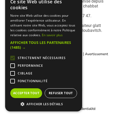
Ce site Web utilise des
Avec son département traiteur, Shirel's organise depuis
plusieurs années vos réceptions, kiddouch, chabbat
cookies
plein...
Renseignez-vous en appelant le 06 99 75 47 47.
Notre site Web utilise des cookies pour
améliorer l'expérience utilisateur. En
Papy Youda by Shirel's est un restaurant-traiteur glatt
utilisant notre site Web, vous acceptez tous
cacher sous le contrôle du Vaad Rabbanei loubavitch.
les cookies conformément à notre Politique
relative aux cookies.
En savoir plus
AFFICHER TOUS LES PARTENAIRES
(1485) →
|
|
Contacter Manger cacher
Qui sommes-nous ?
Avertissement
STRICTEMENT NÉCESSAIRES
Légal
PERFORMANCE
CIBLAGE
FONCTIONNALITÉ
ACCEPTER TOUT
REFUSER TOUT
AFFICHER LES DÉTAILS
|
Informations Cookies
Charte de confidentialité