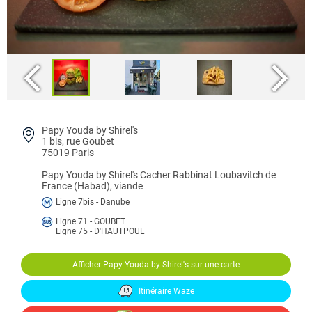
Papy Youda by Shirel's
1 bis, rue Goubet
75019 Paris
Papy Youda by Shirel's
Cacher Rabbinat Loubavitch de
France (Habad), viande
Ligne 7bis - Danube
Ligne 71 - GOUBET
Ligne 75 - D'HAUTPOUL
Afficher Papy Youda by Shirel's sur une carte
Itinéraire Waze