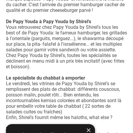
du cacher. C'est l'arrivée du premier hamburger cacher de
qualité et du premier cheeseburger parvé !
De Papy Youda à Papy Youda by Shirel's
Vous retrouverez chez Papy Youda by Shirel's tous les
best of de Papy Youda: le fameux hamburger, les grillades
à l'orientale (parguits, merguez...), le shawarma découpé
sur place, la pita- falafel à l'israélienne... et les multiples
salades pour garnir votre sandwich ou votre assiette.
Chez Papy Youda by Shirel's, toutes les spécialités se
déclinent en menu midi à un prix très incitatif (avec frites
et boisson).
Le spécialiste du chabbat à emporter
Le vendredi, les vitrines de Papy Youda by Shirel's se
remplissent des plats de chabbat: différents couscous,
poisson malin, poulet rôti... Bien entendu, les
incontournables kemias colorées et abondantes sont là
pour embellir votre table de chabbat ( 22 sortes de
salades cuites ou fraîches)
Enfin, Shirel's fournit même les haloths, what else ?
×
Papy Youda by Shirel's catering