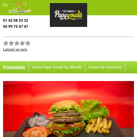
By
01 42 08 23 32
06 99 75 47 47
Laisser un avis
Présentation
Carte Papy Youda by Shirel's
Zones de Livraison