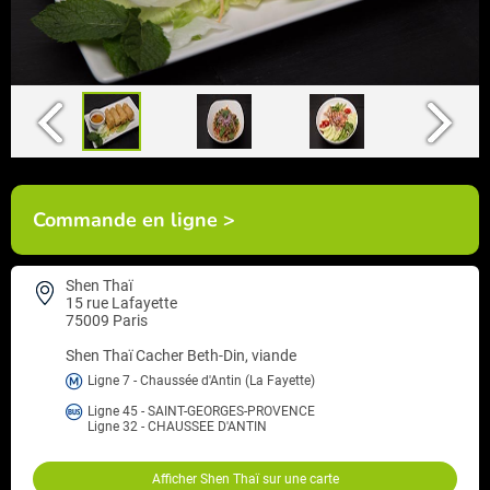
Commande en ligne >
Shen Thaï
15 rue Lafayette
75009 Paris
Shen Thaï
Cacher Beth-Din, viande
Ligne 7 - Chaussée d'Antin (La Fayette)
Ligne 45 - SAINT-GEORGES-PROVENCE
Ligne 32 - CHAUSSEE D'ANTIN
Afficher Shen Thaï sur une carte