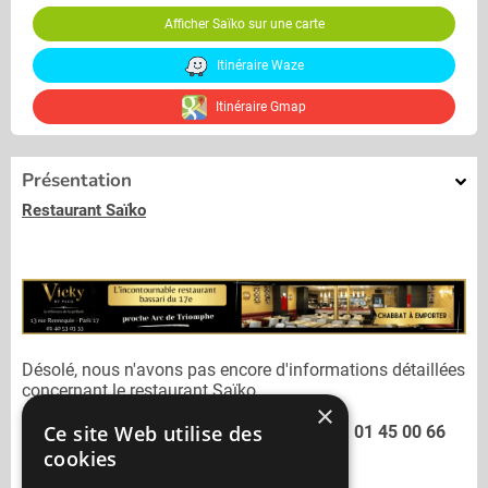
Afficher Saïko sur une carte
Itinéraire Waze
Itinéraire Gmap
Présentation
Restaurant Saïko
Désolé, nous n'avons pas encore d'informations détaillées
concernant le restaurant
Saïko.
×
Ce site Web utilise des
Vous pouvez joindre le restaurant
Saïko
au
01 45 00 66
66
cookies