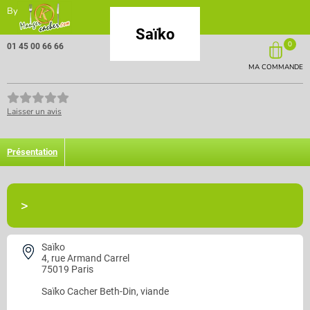
By
Saïko
0
01 45 00 66 66
MA COMMANDE
Laisser un avis
Présentation
>
Saïko
4, rue Armand Carrel
75019 Paris
Saïko
Cacher Beth-Din, viande