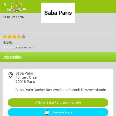
By
Saba Paris
01 82 52 26 26
4,5/5
(1 avis)
Laisser un avis
Présentation
Saba Paris
42 rue d'Orsel
75018 Paris
Saba Paris
Cacher Rav Avraham Barouh Pevzner, viande
Afficher Saba Paris sur une carte
Itinéraire Waze