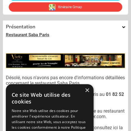
Itinéraire Gmap
Présentation
Restaurant Saba Paris
Désolé, nous n'avons pas encore d'informations détaillées
concernant le restaurant
Saba Paris.
×
Ce site Web utilise des
Vous pouvez joindre le restaurant
Saba Paris
au
01 82 52
26 26
cookies
Notre site Web utilise des cookies pour
N'oubliez pas de préciser lors de votre sortie au restaurant
améliorer l'expérience utilisateur. En
Saba Paris
qu'il n'est pas sur Mangercacher.com.
utilisant notre site Web, vous acceptez tous
les cookies conformément à notre Politique
Pour consulter un autre restaurant cacher
consultez ici la