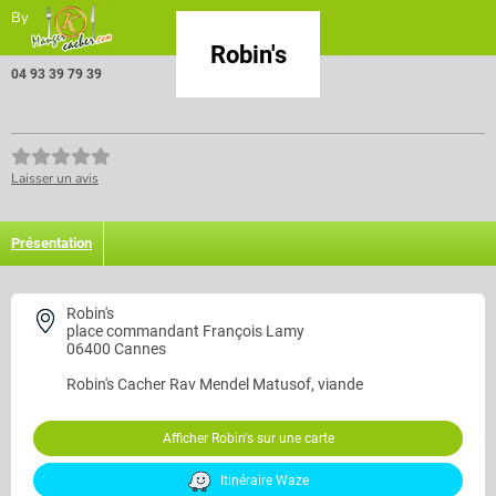
By
Robin's
04 93 39 79 39
Laisser un avis
Présentation
Robin's
place commandant François Lamy
06400 Cannes
Robin's
Cacher Rav Mendel Matusof, viande
Afficher Robin's sur une carte
Itinéraire Waze