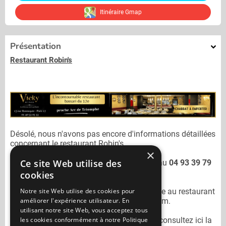
Itinéraire Gmap
Présentation
Restaurant Robin's
Désolé, nous n'avons pas encore d'informations détaillées
concernant le restaurant
Robin's.
×
Ce site Web utilise des
Vous pouvez joindre le restaurant
Robin's
au
04 93 39 79
39
cookies
Notre site Web utilise des cookies pour
N'oubliez pas de préciser lors de votre sortie au restaurant
améliorer l'expérience utilisateur. En
Robin's
qu'il n'est pas sur Mangercacher.com.
utilisant notre site Web, vous acceptez tous
les cookies conformément à notre Politique
Pour consulter un autre restaurant cacher
consultez ici la