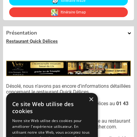
Itinéraire Waze
Itinéraire Gmap
Présentation
Restaurant Quick Délices
Désolé, nous n'avons pas encore d'informations détaillées
concernant le restaurant
Quick Délices.
×
Ce site Web utilise des
Vous pouvez joindre le restaurant
Quick Délices
au
01 43
52 96 72
cookies
Notre site Web utilise des cookies pour
N'oubliez pas de préciser lors de votre sortie au restaurant
améliorer l'expérience utilisateur. En
Quick Délices
qu'il n'est pas sur Mangercacher.com.
utilisant notre site Web, vous acceptez tous