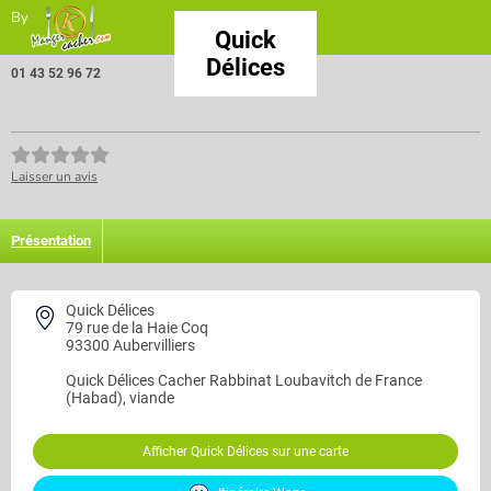
By
Quick
Délices
01 43 52 96 72
Laisser un avis
Présentation
Quick Délices
79 rue de la Haie Coq
93300 Aubervilliers
Quick Délices
Cacher Rabbinat Loubavitch de France
(Habad), viande
Afficher Quick Délices sur une carte