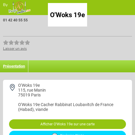
By
O'Woks 19e
01 42 40 55 55
Laisser un avis
Présentation
O'Woks 19e
115, rue Manin
75019 Paris
O'Woks 19e
Cacher Rabbinat Loubavitch de France
(Habad), viande
Afficher O'Woks 19e sur une carte