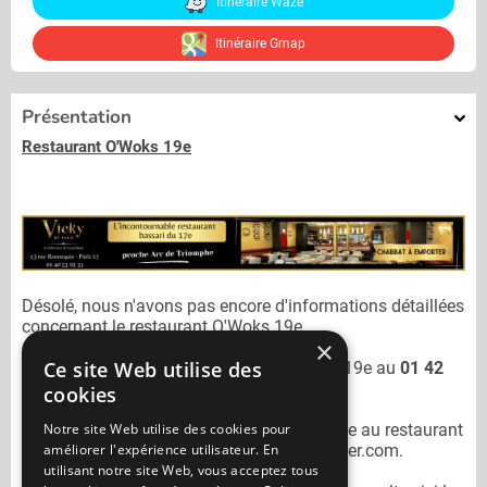
Itinéraire Waze
Itinéraire Gmap
Présentation
Restaurant O'Woks 19e
Désolé, nous n'avons pas encore d'informations détaillées
concernant le restaurant
O'Woks 19e.
×
Ce site Web utilise des
Vous pouvez joindre le restaurant
O'Woks 19e
au
01 42
40 55 55
cookies
Notre site Web utilise des cookies pour
N'oubliez pas de préciser lors de votre sortie au restaurant
améliorer l'expérience utilisateur. En
O'Woks 19e
qu'il n'est pas sur Mangercacher.com.
utilisant notre site Web, vous acceptez tous