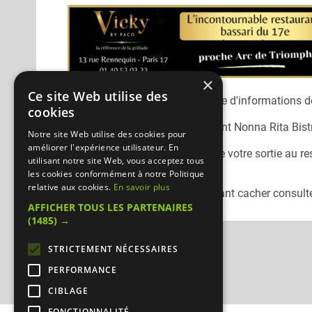
×
Ce site Web utilise des
Désolé, nous n'avons pas encore d'informations dé
cookies
Vous pouvez joindre le restaurant
Nonna Rita Bistr
Notre site Web utilise des cookies pour
améliorer l'expérience utilisateur. En
N'oubliez pas de préciser lors de votre sortie au r
utilisant notre site Web, vous acceptez tous
Mangercacher.com.
les cookies conformément à notre Politique
relative aux cookies.
En savoir plus
Pour consulter un autre restaurant cacher
consulte
AFFICHER TOUS LES PARTENAIRES
(1485) →
STRICTEMENT NÉCESSAIRES
PERFORMANCE
CIBLAGE
FONCTIONNALITÉ