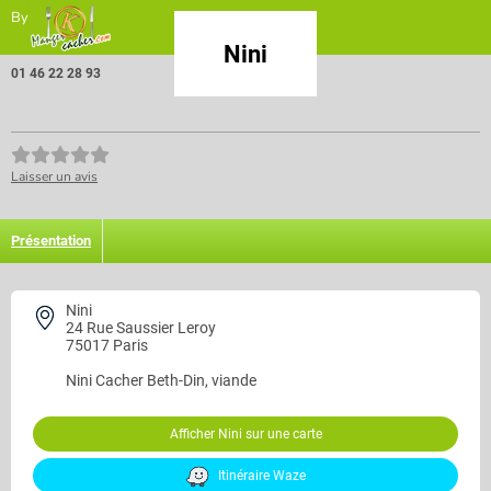
By
Nini
01 46 22 28 93
Laisser un avis
Présentation
Nini
24 Rue Saussier Leroy
75017 Paris
Nini
Cacher Beth-Din, viande
Afficher Nini sur une carte
Itinéraire Waze