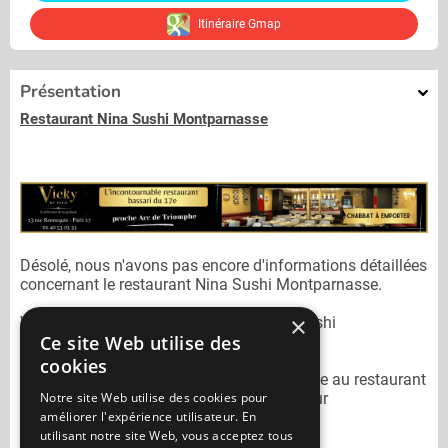
Itinéraire Gmap
Présentation
Restaurant Nina Sushi Montparnasse
Désolé, nous n'avons pas encore d'informations détaillées
concernant le restaurant
Nina Sushi Montparnasse.
×
Vous pouvez joindre le restaurant
Nina Sushi
Ce site Web utilise des
Montparnasse
au
01 45 44 80 80
cookies
N'oubliez pas de préciser lors de votre sortie au restaurant
Notre site Web utilise des cookies pour
Nina Sushi Montparnasse
qu'il n'est pas sur
améliorer l'expérience utilisateur. En
Mangercacher.com.
utilisant notre site Web, vous acceptez tous