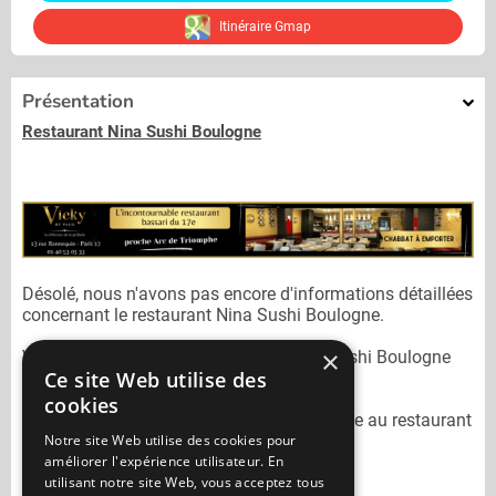
Itinéraire Gmap
Présentation
Restaurant Nina Sushi Boulogne
Désolé, nous n'avons pas encore d'informations détaillées
concernant le restaurant
Nina Sushi Boulogne.
×
Vous pouvez joindre le restaurant
Nina Sushi Boulogne
Ce site Web utilise des
au
01 79 41 66 00
cookies
N'oubliez pas de préciser lors de votre sortie au restaurant
Notre site Web utilise des cookies pour
Nina Sushi Boulogne
qu'il n'est pas sur
améliorer l'expérience utilisateur. En
Mangercacher.com.
utilisant notre site Web, vous acceptez tous