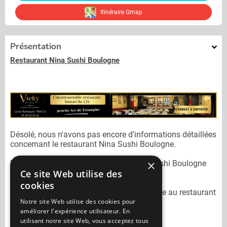
Itinéraire Gmap
Présentation
Restaurant Nina Sushi Boulogne
Désolé, nous n'avons pas encore d'informations détaillées
concernant le restaurant
Nina Sushi Boulogne.
×
Vous pouvez joindre le restaurant
Nina Sushi Boulogne
Ce site Web utilise des
au
01 79 41 66 00
cookies
N'oubliez pas de préciser lors de votre sortie au restaurant
Notre site Web utilise des cookies pour
Nina Sushi Boulogne
qu'il n'est pas sur
améliorer l'expérience utilisateur. En
Mangercacher.com.
utilisant notre site Web, vous acceptez tous