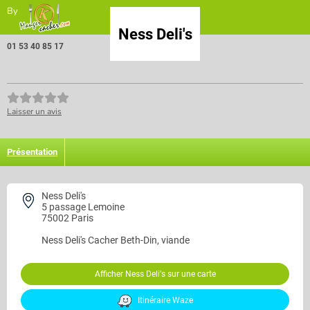
By
Ness Deli's
01 53 40 85 17
Laisser un avis
Présentation
Ness Deli's
5 passage Lemoine
75002 Paris
Ness Deli's
Cacher Beth-Din, viande
Afficher Ness Deli's sur une carte
Itinéraire Waze