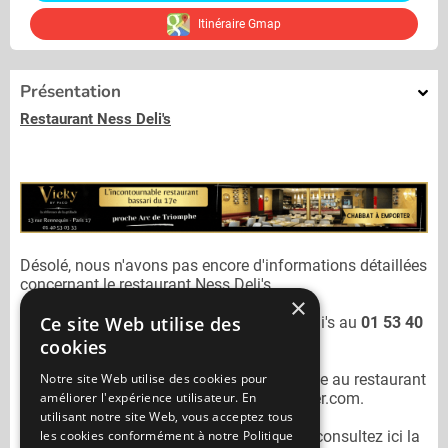
Itinéraire Gmap
Présentation
Restaurant Ness Deli's
Désolé, nous n'avons pas encore d'informations détaillées
concernant le restaurant
Ness Deli's.
×
Ce site Web utilise des
Vous pouvez joindre le restaurant
Ness Deli's
au
01 53 40
85 17
cookies
Notre site Web utilise des cookies pour
N'oubliez pas de préciser lors de votre sortie au restaurant
améliorer l'expérience utilisateur. En
Ness Deli's
qu'il n'est pas sur Mangercacher.com.
utilisant notre site Web, vous acceptez tous
les cookies conformément à notre Politique
Pour consulter un autre restaurant cacher
consultez ici la