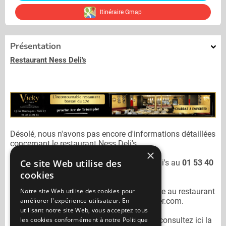
Itinéraire Gmap
Présentation
Restaurant Ness Deli's
Désolé, nous n'avons pas encore d'informations détaillées
concernant le restaurant
Ness Deli's.
×
Ce site Web utilise des
Vous pouvez joindre le restaurant
Ness Deli's
au
01 53 40
85 17
cookies
Notre site Web utilise des cookies pour
N'oubliez pas de préciser lors de votre sortie au restaurant
améliorer l'expérience utilisateur. En
Ness Deli's
qu'il n'est pas sur Mangercacher.com.
utilisant notre site Web, vous acceptez tous
les cookies conformément à notre Politique
Pour consulter un autre restaurant cacher
consultez ici la