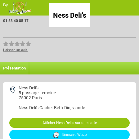
By
Ness Deli's
01 53 40 85 17
Laisser un avis
Présentation
Ness Deli's
5 passage Lemoine
75002 Paris
Ness Deli's
Cacher Beth-Din, viande
Afficher Ness Deli's sur une carte
Itinéraire Waze