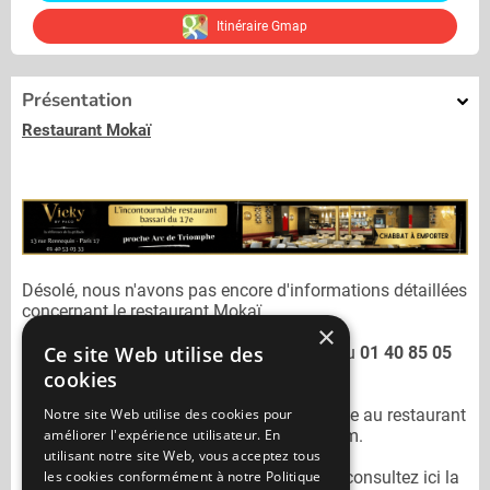
Itinéraire Gmap
Présentation
Restaurant Mokaï
Désolé, nous n'avons pas encore d'informations détaillées
concernant le restaurant
Mokaï.
×
Ce site Web utilise des
Vous pouvez joindre le restaurant
Mokaï
au
01 40 85 05
07
cookies
Notre site Web utilise des cookies pour
N'oubliez pas de préciser lors de votre sortie au restaurant
améliorer l'expérience utilisateur. En
Mokaï
qu'il n'est pas sur Mangercacher.com.
utilisant notre site Web, vous acceptez tous
les cookies conformément à notre Politique
Pour consulter un autre restaurant cacher
consultez ici la