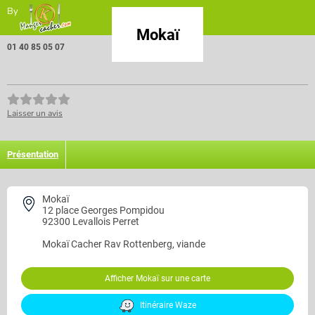
By
Mokaï
01 40 85 05 07
Laisser un avis
Présentation
Mokaï
12 place Georges Pompidou
92300 Levallois Perret
Mokaï
Cacher Rav Rottenberg, viande
Afficher Mokaï sur une carte
Itinéraire Waze